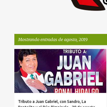
Mostrando entradas de agosto, 2019
E
CONCIERTOS AREQUIPA
+
2
n
t
r
a
d
a
Tributo a Juan Gabriel, con Sandro, La
s