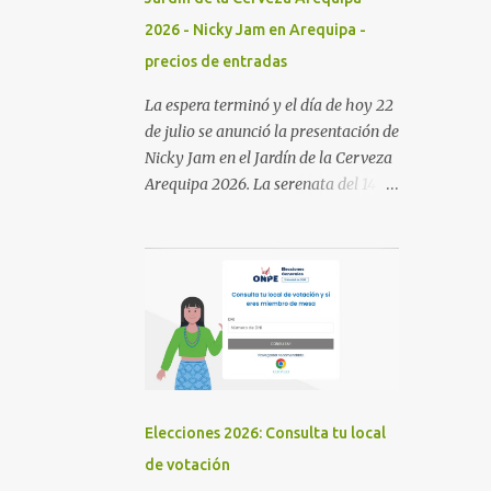
2026 - Nicky Jam en Arequipa -
precios de entradas
La espera terminó y el día de hoy 22
de julio se anunció la presentación de
Nicky Jam en el Jardín de la Cerveza
Arequipa 2026. La serenata del 14 de
agosto en el Jardín de la Cerveza
esta confirmada en estos días se
estará anunciando a los otros
artistas que acompañarán a Nicky
Jam. Las entradas estarán a la Venta
en la plataforma de Joinnus desde
los 90 soles. LUGAR: Jardín de la
Cerveza (Cerro Juli) HORA: 7:00 pm.
ENTRADAS: Venta en Joinnus
Elecciones 2026: Consulta tu local
de votación