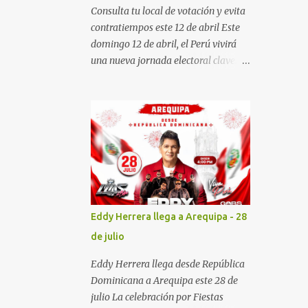
Consulta tu local de votación y evita
contratiempos este 12 de abril Este
domingo 12 de abril, el Perú vivirá
una nueva jornada electoral clave. Si
quieres votar rápido y sin
complicaciones, lo mejor que puedes
hacer es informarte con
anticipación. Aquí te explicamos
cómo verificar tu local de votación,
tu mesa y otros datos esenciales
para que llegues preparado. ¿Dónde
me toca votar en las Elecciones
2026? La Oficina Nacional de
Eddy Herrera llega a Arequipa - 28
Procesos Electorales (ONPE) habilitó
de julio
una plataforma digital para que
consultes toda tu información
Eddy Herrera llega desde República
electoral en segundos. Enlace:
Dominicana a Arequipa este 28 de
https://consultaelectoral.onpe.gob.pe
julio La celebración por Fiestas
/inicio Solo debes ingresar tu