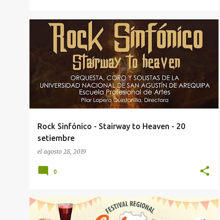
CONCIERTOS AREQUIPA
DÍA DE LA JUVENTUD 2019
+
3
Rock Sinfónico - Stairway to Heaven - 20
setiembre
el
agosto 28, 2019
0
COMIDA AREQUIPEÑA
EVENTOS AREQUIPA
+
1