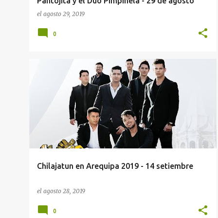
Pantojita y el Dúo Pimpinela - 29 de agosto
el
agosto 29, 2019
0
CHILAJATUN EN AREQUIPA 2019
CONCIERTOS AREQUIPA
MALLKU EN AREQUIPA
+
TEATRO MUNICIPAL DE AREQUIPA
Chilajatun en Arequipa 2019 - 14 setiembre
el
agosto 28, 2019
0