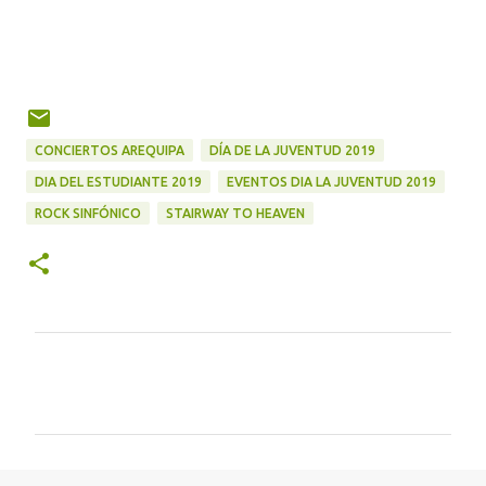
CONCIERTOS AREQUIPA
DÍA DE LA JUVENTUD 2019
DIA DEL ESTUDIANTE 2019
EVENTOS DIA LA JUVENTUD 2019
ROCK SINFÓNICO
STAIRWAY TO HEAVEN
C
o
m
e