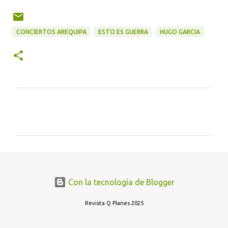
CONCIERTOS AREQUIPA
ESTO ES GUERRA
HUGO GARCIA
C
o
m
e
n
t
Con la tecnología de Blogger
a
r
Revista Q Planes 2025
i