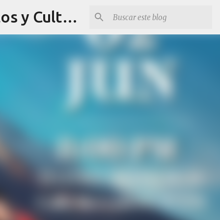
Revista Q Planes - Conciertos de Arequipa, fiestas, eventos y Cultura