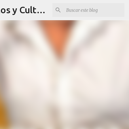
Revista Q Planes - Conciertos de Arequipa, fiestas, eventos y Cultura