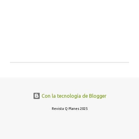
o
s
P
u
b
l
i
Con la tecnología de Blogger
c
a
Revista Q Planes 2025
r
u
n
c
o
m