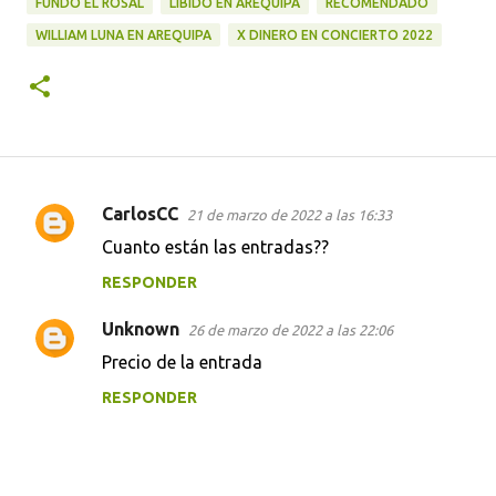
FUNDO EL ROSAL
LIBIDO EN AREQUIPA
RECOMENDADO
WILLIAM LUNA EN AREQUIPA
X DINERO EN CONCIERTO 2022
CarlosCC
21 de marzo de 2022 a las 16:33
C
Cuanto están las entradas??
o
RESPONDER
m
e
Unknown
26 de marzo de 2022 a las 22:06
n
Precio de la entrada
t
RESPONDER
a
r
i