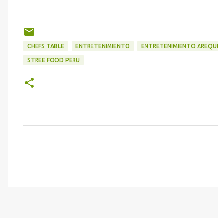
CHEFS TABLE
ENTRETENIMIENTO
ENTRETENIMIENTO AREQU
STREE FOOD PERU
C
o
m
e
n
t