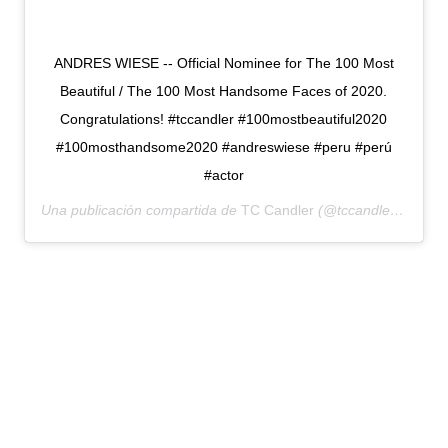
ANDRES WIESE -- Official Nominee for The 100 Most
Beautiful / The 100 Most Handsome Faces of 2020.
Congratulations! #tccandler #100mostbeautiful2020
#100mosthandsome2020 #andreswiese #peru #perú
#actor
Una publicación compartida de
TC Candler
(@tccandler) el
29 A