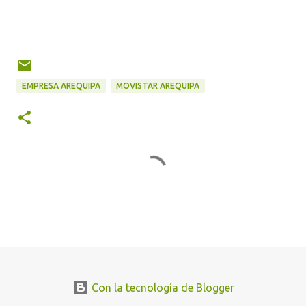
EMPRESA AREQUIPA
MOVISTAR AREQUIPA
C
o
m
e
n
t
Con la tecnología de Blogger
a