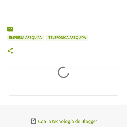
EMPRESA AREQUIPA
TELEFÓNICA AREQUIPA
C
o
m
e
n
t
Con la tecnología de Blogger
a