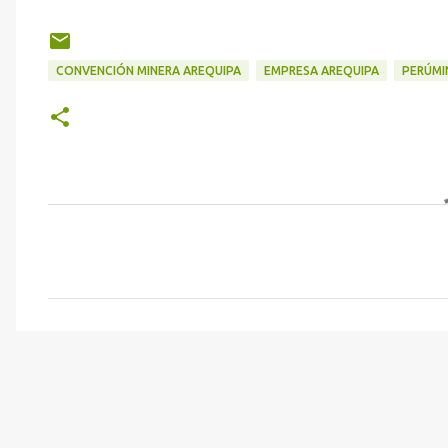
CONVENCIÓN MINERA AREQUIPA
EMPRESA AREQUIPA
PERÚMI
C
o
m
e
n
t
a
r