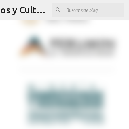
Revista Q Planes - Conciertos de Arequipa, fiestas, eventos y Cultura