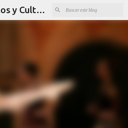
Revista Q Planes - Conciertos de Arequipa, fiestas, eventos y Cultura