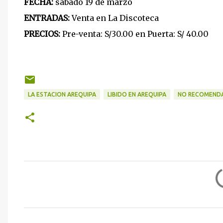
FECHA:
sábado 19 de marzo
ENTRADAS:
Venta en La Discoteca
PRECIOS:
Pre-venta: S/30.00 en Puerta: S/ 40.00
LA ESTACION AREQUIPA
LIBIDO EN AREQUIPA
NO RECOMENDA
C
o
m
e