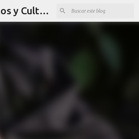
Revista Q Planes - Conciertos de Arequipa, fiestas, eventos y Cultura