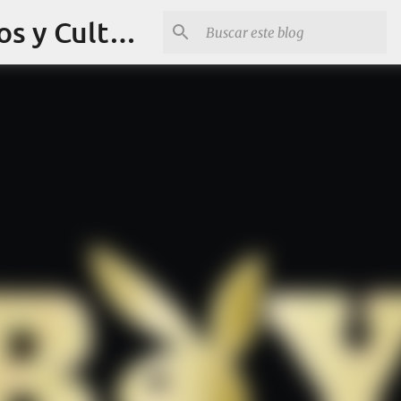
Revista Q Planes - Conciertos de Arequipa, fiestas, eventos y Cultura