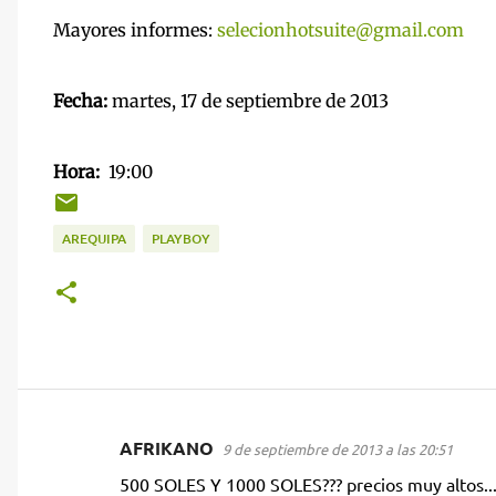
Mayores informes:
selecionhotsuite@gmail.com
Fecha:
martes, 17 de septiembre de 2013
Hora:
19:00
AREQUIPA
PLAYBOY
AFRIKANO
9 de septiembre de 2013 a las 20:51
C
500 SOLES Y 1000 SOLES??? precios muy altos....
o