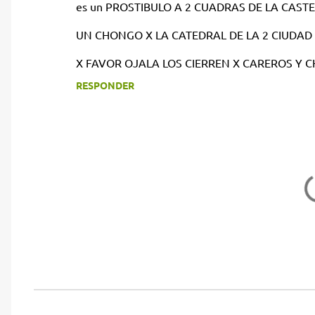
es un PROSTIBULO A 2 CUADRAS DE LA CASTEDRAL
m
UN CHONGO X LA CATEDRAL DE LA 2 CIUDAD 
e
n
X FAVOR OJALA LOS CIERREN X CAREROS Y 
t
RESPONDER
a
r
i
o
s
P