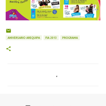
ANIVERSARIO AREQUIPA
FIA 2013
PROGRAMA
C
o
m
e
n
t