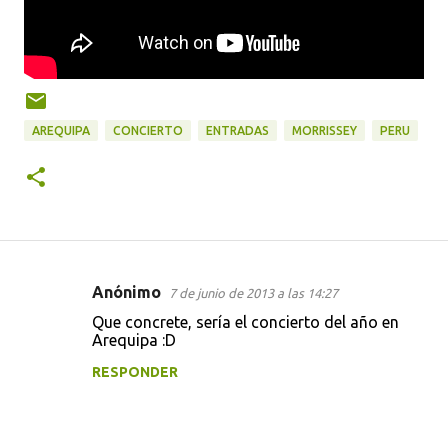
AREQUIPA
CONCIERTO
ENTRADAS
MORRISSEY
PERU
Anónimo
7 de junio de 2013 a las 14:27
C
Que concrete, sería el concierto del año en
o
Arequipa :D
m
RESPONDER
e
n
t