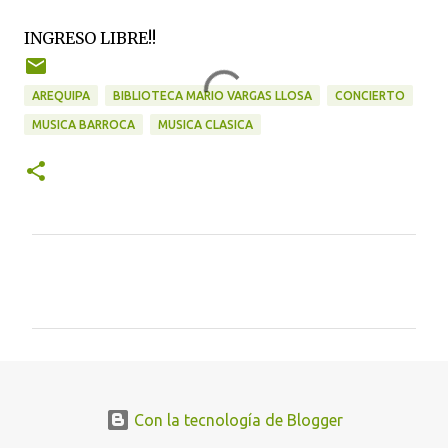
INGRESO LIBRE!!
AREQUIPA
BIBLIOTECA MARIO VARGAS LLOSA
CONCIERTO
MUSICA BARROCA
MUSICA CLASICA
C
o
m
e
n
t
Con la tecnología de Blogger
a