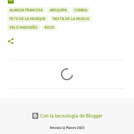
ALIANZA FRANCESA
AREQUIPA
CUMBIA
FETE DE LA MUSIQUE
FIESTA DE LA MUSICA
PELO MADUEÑO
ROCK
C
o
m
e
n
t
Con la tecnología de Blogger
a
r
Revista Q Planes 2025