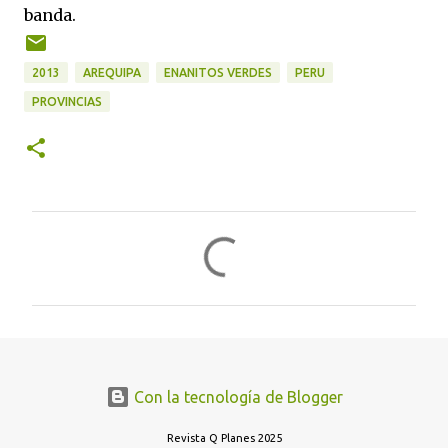
banda.
2013
AREQUIPA
ENANITOS VERDES
PERU
PROVINCIAS
C
o
m
e
n
t
Con la tecnología de Blogger
a
r
Revista Q Planes 2025